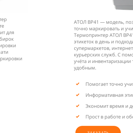
тер
АТОЛ ВР41 — модель, по
те
точно маркировать и учи
ит для
Термопринтер АТОЛ ВР41
 бирок
этикеток в день и подход
кировки
супермаркетов, интернет
чати
курьерских служб. С по
маркировки
учёта и инвентаризации 
удобным.
Помогает точно учи
Информативная эти
Экономит время и д
Прост в работе и о
ЗАКАЗАТЬ