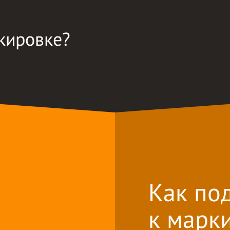
кировке?
Как по
к марк