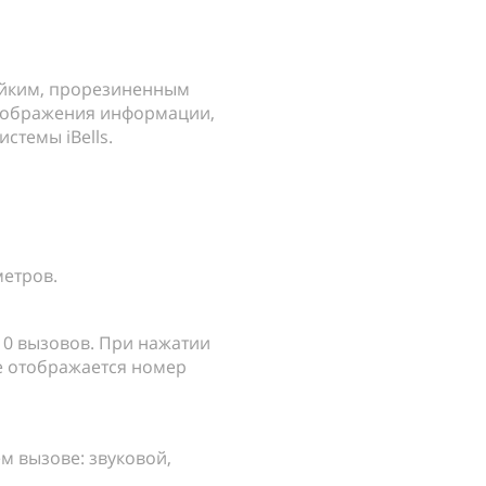
ойким, прорезиненным
тображения информации,
стемы iBells.
метров.
10 вызовов. При нажатии
е отображается номер
 вызове: звуковой,