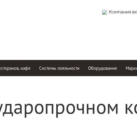
Компания вх
есторанов, кафе
Системы лояльности
Оборудование
Марки
ударопрочном к