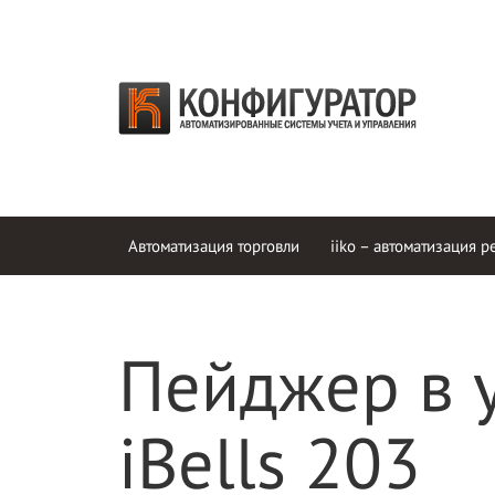
Автоматизация торговли
iiko – автоматизация р
Пейджер в 
iBells 203