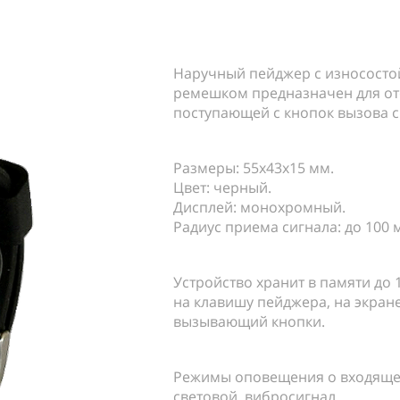
Наручный пейджер с износост
ремешком предназначен для о
поступающей с кнопок вызова си
Размеры: 55х43х15 мм.
Цвет: черный.
Дисплей: монохромный.
Радиус приема сигнала: до 100 
Устройство хранит в памяти до 
на клавишу пейджера, на экран
вызывающий кнопки.
Режимы оповещения о входящем
световой, вибросигнал.